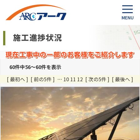
60件中56～60件を表示
[ 最初へ
]
[ 前の5件 ]
…
10
11
12 [ 次の5件 ] [ 最後へ ]