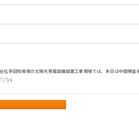
会社多田牧場様の太陽光発電設備設置工事現場では、本日は中間検査
◇')ゞ