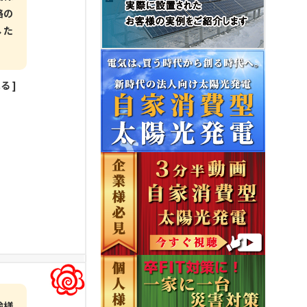
路の
した
見る
]
輸様