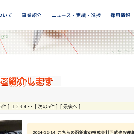
ついて
事業紹介
ニュース・実績・進捗
採用情報
5件 ]
1
2
3
4
…
[ 次の5件 ]
[ 最後へ ]
2024-12-14 こちらの函館市の株式会社西武建設運