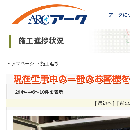
アークに
トップページ
>
施工進捗
294件中6～10件を表示
[ 最初へ
]
[ 前の