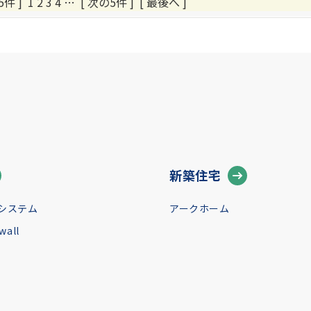
5件 ]
1
2
3
4
…
[ 次の5件 ]
[ 最後へ ]
新築住宅
システム
アークホーム
all