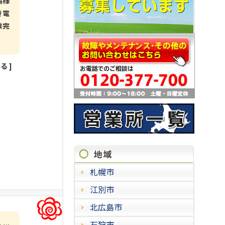
輸様
き電
線完
見る
]
施工進
札幌市
江別市
北広島市
石狩市