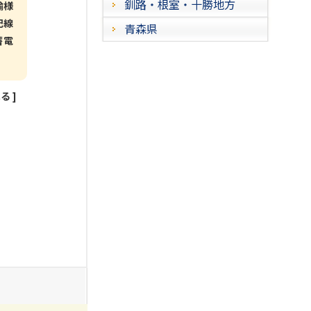
釧路・根室・十勝地方
輸様
配線
青森県
蓄電
見る
]