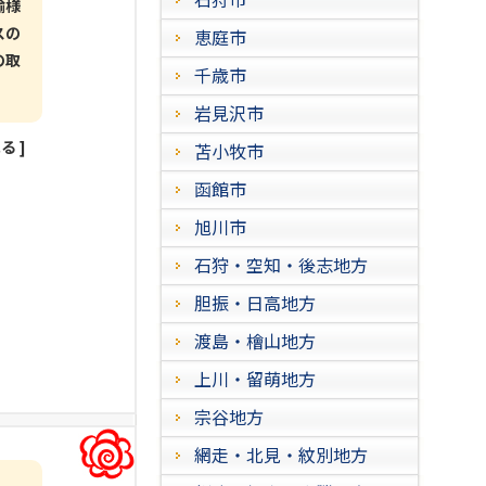
輸様
スの
恵庭市
の取
千歳市
岩見沢市
見る
]
苫小牧市
函館市
旭川市
石狩・空知・後志地方
胆振・日高地方
渡島・檜山地方
上川・留萌地方
宗谷地方
網走・北見・紋別地方