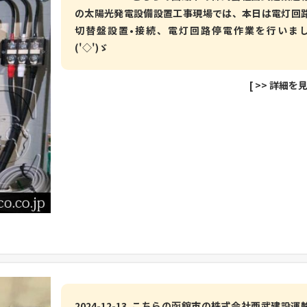
の太陽光発電設備設置工事現場では、本日は電灯回
切替盤設置•接続、電灯回路停電作業を行いま
('◇')ゞ
[
>> 詳細を
2024-12-13 こちらの函館市の株式会社西武建設運