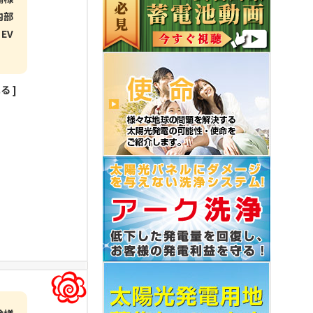
内部
EV
見る
]