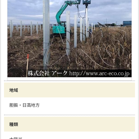
地域
胆振・日高地方
種類