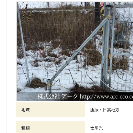
地域
胆振・日高地方
種類
太陽光