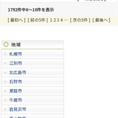
1792件中6～10件を表示
[ 最初へ
]
[ 前の5件 ]
1
2
3
4
…
[ 次の5件 ]
[ 最後へ ]
施工進捗状況
札幌市
江別市
北広島市
石狩市
恵庭市
千歳市
岩見沢市