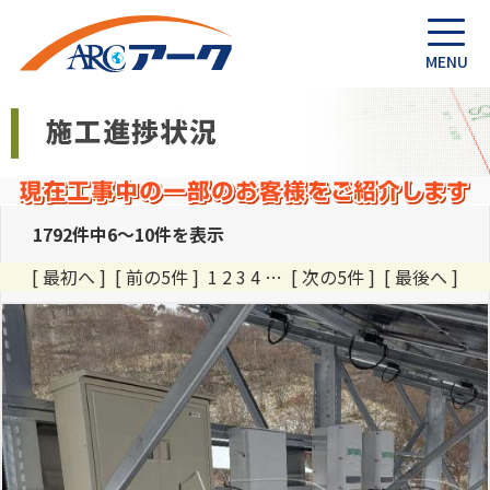
1792件中6～10件を表示
[ 最初へ
]
[ 前の5件 ]
1
2
3
4
…
[ 次の5件 ]
[ 最後へ ]