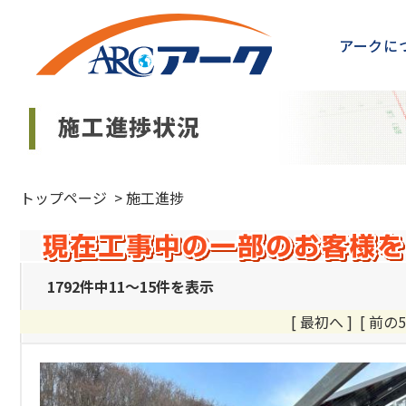
アークに
トップページ
>
施工進捗
1792件中11～15件を表示
[ 最初へ
]
[ 前の5