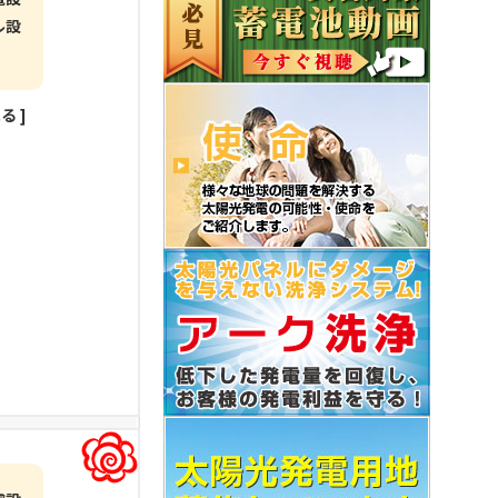
ル設
見る
]