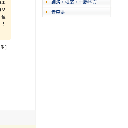
釧路・根室・十勝地方
置工
コソ
青森県
、位
！！
見る
]