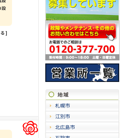
電設
の設
見る
]
施工進
札幌市
江別市
北広島市
石狩市