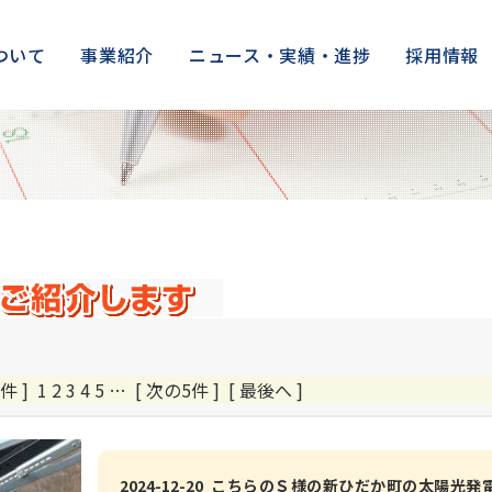
ついて
事業紹介
ニュース・実績・進捗
採用情報
件 ]
1
2
3
4
5
…
[ 次の5件 ]
[ 最後へ ]
2024-12-20 こちらのＳ様の新ひだか町の太陽光発