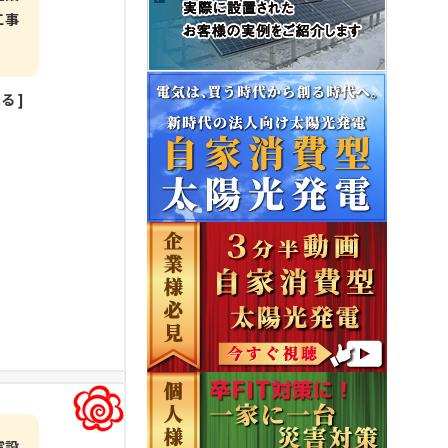
工事
見る
]
電設