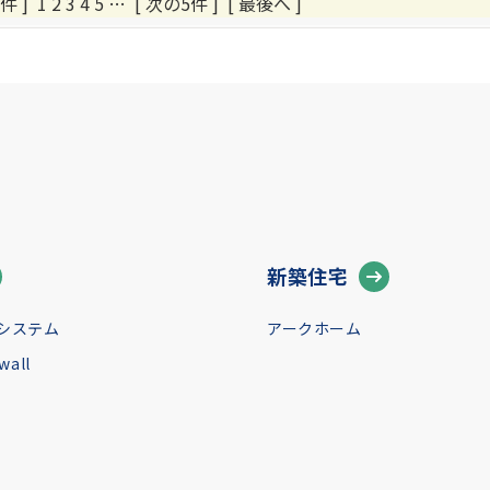
件 ]
1
2
3
4
5
…
[ 次の5件 ]
[ 最後へ ]
新築住宅
システム
アークホーム
all