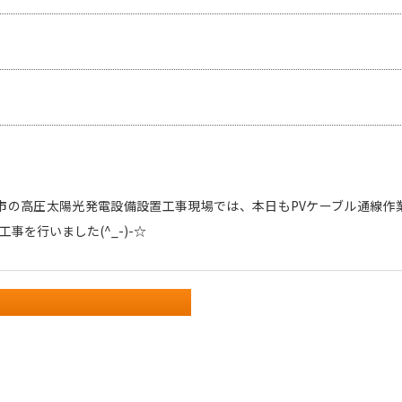
市の高圧太陽光発電設備設置工事現場では、本日もPVケーブル通線作業
事を行いました(^_-)-☆