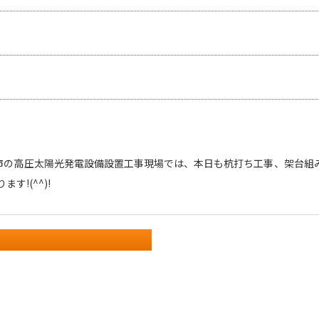
市の高圧太陽光発電設備設置工事現場では、本日も杭打ち工事、架台組
す!(^^)!